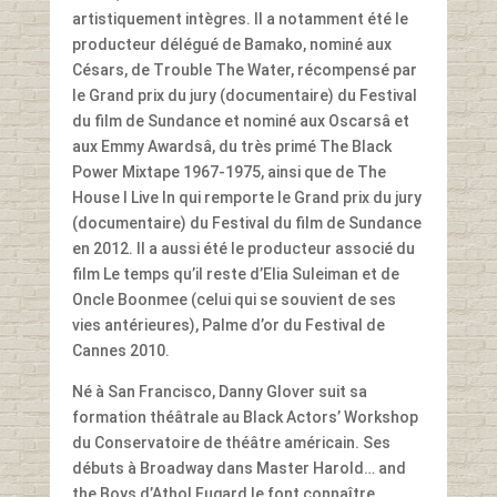
artistiquement intègres. Il a notamment été le
producteur délégué de Bamako, nominé aux
Césars, de Trouble The Water, récompensé par
le Grand prix du jury (documentaire) du Festival
du film de Sundance et nominé aux Oscarsâ et
aux Emmy Awardsâ, du très primé The Black
Power Mixtape 1967-1975, ainsi que de The
House I Live In qui remporte le Grand prix du jury
(documentaire) du Festival du film de Sundance
en 2012. Il a aussi été le producteur associé du
film Le temps qu’il reste d’Elia Suleiman et de
Oncle Boonmee (celui qui se souvient de ses
vies antérieures), Palme d’or du Festival de
Cannes 2010.
Né à San Francisco, Danny Glover suit sa
formation théâtrale au Black Actors’ Workshop
du Conservatoire de théâtre américain. Ses
débuts à Broadway dans Master Harold… and
the Boys d’Athol Fugard le font connaître