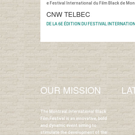
e Festival International du Film Black de Mon
CNW TELBEC
DE LA 6E ÉDITION DU FESTIVAL INTERNATIO
OUR MISSION
LA
The Montreal International Black
Film Festival is an innovative, bold
and dynamic event aiming to
stimulate the development of the