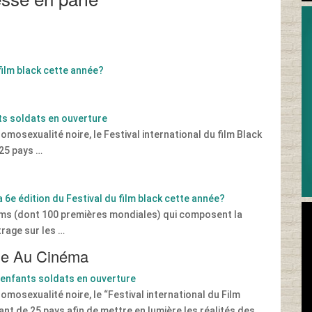
film black cette année?
nts soldats en ouverture
omosexualité noire, le Festival international du film Black
25 pays …
a 6e édition du Festival du film black cette année?
films (dont 100 premières mondiales) qui composent la
rage sur les …
mme Au Cinéma
s enfants soldats en ouverture
omosexualité noire, le “Festival international du Film
nt de 25 pays afin de mettre en lumière les réalités des