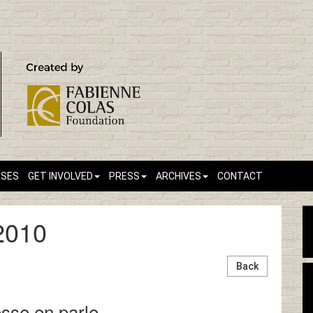
SSES
GET INVOLVED
PRESS
ARCHIVES
CONTACT
2010
Back
resse en parle