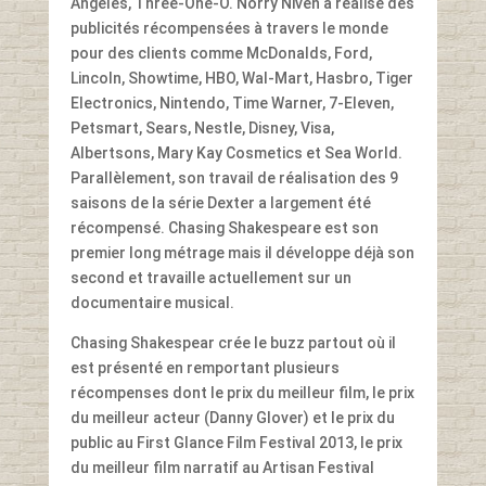
Angeles, Three-One-O. Norry Niven a réalisé des
publicités récompensées à travers le monde
pour des clients comme McDonalds, Ford,
Lincoln, Showtime, HBO, Wal-Mart, Hasbro, Tiger
Electronics, Nintendo, Time Warner, 7-Eleven,
Petsmart, Sears, Nestle, Disney, Visa,
Albertsons, Mary Kay Cosmetics et Sea World.
Parallèlement, son travail de réalisation des 9
saisons de la série Dexter a largement été
récompensé. Chasing Shakespeare est son
premier long métrage mais il développe déjà son
second et travaille actuellement sur un
documentaire musical.
Chasing Shakespear crée le buzz partout où il
est présenté en remportant plusieurs
récompenses dont le prix du meilleur film, le prix
du meilleur acteur (Danny Glover) et le prix du
public au First Glance Film Festival 2013, le prix
du meilleur film narratif au Artisan Festival