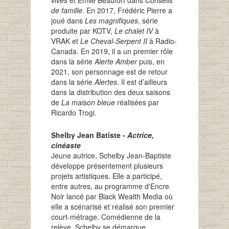
de famille
. En 2017, Frédéric Pierre a
joué dans
Les magnifiques
, série
produite par KOTV,
Le chalet IV
à
VRAK et
Le Cheval-Serpent II
à Radio-
Canada. En 2019, il a un premier rôle
dans la série
Alerte Amber
puis, en
2021, son personnage est de retour
dans la série
Alertes
. Il est d’ailleurs
dans la distribution des deux saisons
de
La maison bleue
réalisées par
Ricardo Trogi.
Shelby Jean Batiste -
Actrice,
cinéaste
Jeune autrice, Schelby Jean-Baptiste
développe présentement plusieurs
projets artistiques. Elle a participé,
entre autres, au programme d'Encre
Noir lancé par Black Wealth Media où
elle a scénarisé et réalisé son premier
court-métrage.
Comédienne de la
relève, Schelby se démarque