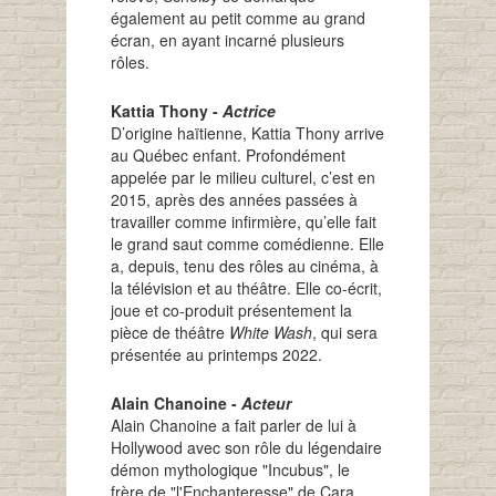
également au petit comme au grand
écran, en ayant incarné plusieurs
rôles.
Kattia Thony -
Actrice
D’origine haïtienne, Kattia Thony arrive
au Québec enfant. Profondément
appelée par le milieu culturel, c’est en
2015, après des années passées à
travailler comme infirmière, qu’elle fait
le grand saut comme comédienne. Elle
a, depuis, tenu des rôles au cinéma, à
la télévision et au théâtre. Elle co-écrit,
joue et co-produit présentement la
pièce de théâtre
White Wash
, qui sera
présentée au printemps 2022.
Alain Chanoine -
Acteur
Alain Chanoine a fait parler de lui à
Hollywood avec son rôle du légendaire
démon mythologique "Incubus", le
frère de "l'Enchanteresse" de Cara