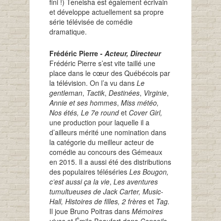
fini !) Teneisha est également écrivain
et développe actuellement sa propre
série télévisée de comédie
dramatique.
Frédéric Pierre -
Acteur, Directeur
Frédéric Pierre s’est vite taillé une
place dans le cœur des Québécois par
la télévision. On l’a vu dans
Le
gentleman
,
Tactik
,
Destinées
,
Virginie
,
Annie et ses hommes
,
Miss météo,
Nos étés,
Le
7e round
et
Cover Girl,
une production pour laquelle il a
d’ailleurs mérité une nomination dans
la catégorie du meilleur acteur de
comédie au concours des Gémeaux
en 2015. Il a aussi été des distributions
des populaires téléséries
Les Bougon,
c’est aussi ça la vie
,
Les aventures
tumultueuses de Jack Carter, Music-
Hall, Histoires de filles, 2 frères
et
Tag.
Il joue Bruno Poitras dans
Mémoires
vives
et Émile Beaufort dans
Conseils