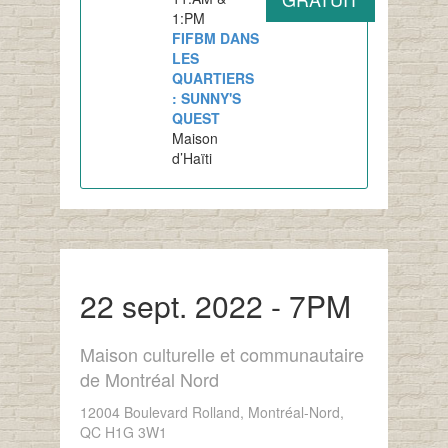
1:PM
FIFBM DANS
LES
QUARTIERS
: SUNNY'S
QUEST
Maison
d’Haïti
22 sept. 2022 - 7PM
Maison culturelle et communautaire
de Montréal Nord
12004 Boulevard Rolland, Montréal-Nord,
QC H1G 3W1