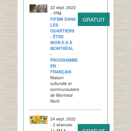
22 sept. 2022
- 7PM
GRATUIT
FIFBM DANS
LES
QUARTIERS
: ÊTRE
NOIR.E.S À
MONTRÉAL
-
PROGRAMME
EN
FRANÇAIS
Maison
culturelle et
communautaire
de Montréal
Nord
24 sept. 2022
- 2 séances:
GRATUIT
11:AM &