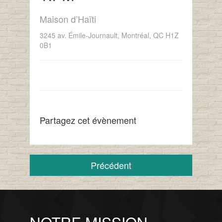
Maison d’Haïti
3245 av. Émile-Journault, Montréal, QC H1Z
0B1
Partagez cet évènement
Précédent