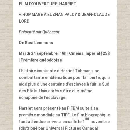
FILM D’OUVERTURE: HARRIET
+ HOMMAGE À EUZHAN PALCY & JEAN-CLAUDE
LORD
Présenté par Québecor
De Kasi Lemmons
Mardi 24 septembre, 19h
| Cinéma Impérial | 25$
| Première québécoise
L’histoire inspirante d’Harriet Tubman, une
combattante emblématique pour la liberté, qui a
aidé plus d’une centaine d’esclaves à fuir le Sud
des Etats-Unis après s’être elle-même
échappée de l’esclavage.
Harriet
sera présenté au FIFBM suite à sa
première mondiale au
TIFF
. Le film biographique
ier
tant attendue arrivera en salle le 1
novembre
(distribué par
Universal Pictures Canada
)