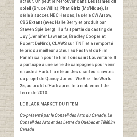
acteur. On peut le retrouver dans
Les larmes du
soleil
(Bruce Willis),
Phat Girlz
(Mo’Nique), la
série à succès NBC Heroes, la série CW
Arrow
,
CBS
Extant
(avec Halle Berry et produit par
Steven Spielberg). Il a fait partie du casting de
Joy
(Jennifer Lawrence, Bradley Cooper et
Robert DeNiro),
CLAWS
sur TNT et a remporté
le prix du meilleur acteur au Festival du Film
Panafricain pour le film
Toussaint Louverture
. Il
a participé à une série de campagnes pour venir
en aide à Haïti. Il a été un des chanteurs invités
du projet de Quincy Jones :
We Are The World
25
, au profit d’Haïti après le tremblement de
terre de 2010.
LE BLACK MARKET DU FIFBM
Co-présenté par le Conseil des Arts du Canada, Le
Conseil des Arts et des Lettre du Québec et Téléfilm
Canada