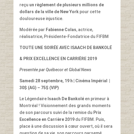
reçu
un règlement de plusieurs millions de
dollars de la ville de New York
pour cette
douloureuse injustice.
Modérée par
Fabienne Colas
, actrice,
réalisatrice, Présidente-Fondatrice du FIFBM
TOUTE UNE SOIRÉE AVEC ISAACH DE BANKOLÉ
& PRIX EXCELLENCE EN CARRIÈRE 2019
Presentée par Québecor et Global News
Samedi 28 septembre, 19 h
| Cinéma Impérial
|
30$ (AG) – 75$ (VIP)
Le Légendaire
Isaach De Bankolé
en primeur à
Montréal ! Visionnement des grands moments
de son parcours suivi de la remise du
Prix
Excellence en Carrière 2019
du FIFBM. Puis,
place à une discussion à cœur ouvert, où il sera
question de sa vie, son parcours parsemé