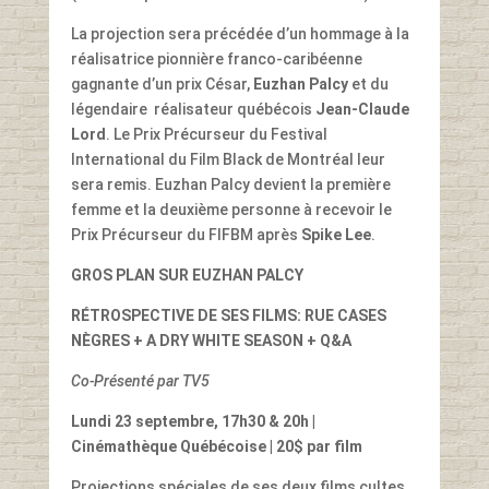
La projection sera précédée d’un hommage à la
réalisatrice pionnière franco-caribéenne
gagnante d’un prix César,
Euzhan Palcy
et du
légendaire réalisateur québécois
Jean-Claude
Lord
. Le Prix Précurseur du Festival
International du Film Black de Montréal leur
sera remis. Euzhan Palcy devient la première
femme et la deuxième personne à recevoir le
Prix Précurseur du FIFBM après
Spike Lee
.
GROS PLAN SUR EUZHAN PALCY
RÉTROSPECTIVE DE SES FILMS: RUE CASES
NÈGRES + A DRY WHITE SEASON + Q&A
Co-Présenté par TV5
Lundi 23 septembre, 17h30 & 20h
|
Cinémathèque Québécoise | 20
$ par film
Projections spéciales de ses deux films cultes,