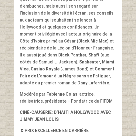
d’embuches, mais aussi, son regard sur
l’inclusion de la diversité à l’écran, ses conseils
aux acteurs qui souhaitent se lancer à
Hollywood et quelques confidences. Un
moment privilégié avec l’acteur originaire de la
Côte d’Ivoire primé au César (
Black Mic Mac
) et
récipiendaire de la Légion d’Honneur Française.
Il a aussi joué dans
Black Panther, Shaft
(aux
côtés de Samuel L. Jackson),
Snakeater, Miami
Vice, Casino Royale
(James Bond) et
Comment
Faire de L’amour à un Nègre sans se Fatiguer
,
adapté du premier roman de
Dany Laferrière
.
Modérée par
Fabienne Colas
, actrice,
réalisatrice, présidente – Fondatrice du FIFBM
CINÉ-CAUSERIE: D’HAÏTI À HOLLYWOOD AVEC
JIMMY JEAN LOUIS
&
PRIX EXCELLENCE EN CARRIÈRE