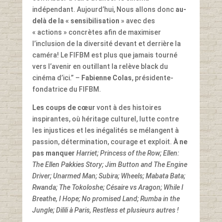
indépendant. Aujourd’hui, Nous allons donc
au-
delà de la « sensibilisation
» avec des
« actions » concrètes afin de maximiser
l’inclusion de la diversité devant et derrière la
caméra! Le FIFBM est plus que jamais tourné
vers l’avenir en outillant la relève black du
cinéma d’ici.” –
Fabienne Colas
, présidente-
fondatrice du FIFBM.
Les coups de cœur
vont à des histoires
inspirantes, où héritage culturel, lutte contre
les injustices et les inégalités se mélangent à
passion, détermination, courage et exploit.
À ne
pas manquer
Harriet; Princess of the Row; Ellen:
The Ellen Pakkies Story; Jim Button and The Engine
Driver; Unarmed Man; Subira; Wheels; Mabata Bata;
Rwanda; The Tokoloshe; Césaire vs Aragon; While I
Breathe, I Hope; No promised Land; Rumba in the
Jungle; Dilili à Paris, Restless et plusieurs autres !