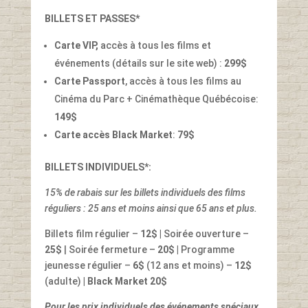
BILLETS ET PASSES*
Carte VIP,
accès à tous les films et
événements (détails sur le site web) :
299$
Carte Passport
, accès à tous les films au
Cinéma du Parc + Cinémathèque Québécoise:
149$
Carte accès Black Market
:
79$
BILLETS INDIVIDUELS*:
15% de rabais sur les billets individuels des films
réguliers : 25 ans et moins ainsi que 65 ans et plus.
Billets film régulier –
12$ |
Soirée ouverture –
25$
| Soirée fermeture –
20$ |
Programme
jeunesse régulier –
6$
(12 ans et moins) –
12$
(adulte)
| Black Market 20$
Pour les prix individuels des événements spéciaux,