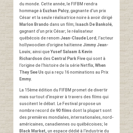
du monde. Cette année, le FIFBM rendra
hommage à
Euzhan Palcy
, gagnante d’un prix
César et la seule réalisatrice noire à avoir dirigé
Marlon Brando
dans un film;
Isaach De Bankolé
,
gagnant d’un prix César; le réalisateur
québécois de renom
Jean-Claude Lord
; l’acteur
hollywoodien d’origine haïtienne
Jimmy Jean-
Louis
; ainsi que
Yusef Salaam
&
Kevin
Richardson
des
Central Park Five
qui sont à
l’origine de l’histoire de la série Netflix,
When
They See Us
qui a reçu 16 nominations au Prix
Emmy.
La 15ème édition du FIFBM promet de divertir
mais surtout d’inspirer à travers des films qui
suscitent le débat. Le Festival propose un
nombre record de
90 films
dont la plupart sont
des premières mondiales, internationales, nord-
américaines, canadiennes ou québécoises; le
Black Market,
un espace dédié à l’industrie du