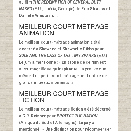
au film
THE REDEMPTION OF GENERAL BUTT
NAKED
(E.U., Libéria, Georgie) de
Eric Strauss
et
Daniele Anastasion
.
MEILLEUR COURT-MÉTRAGE
ANIMATION
Le meilleur court-métrage animation a été
décerné à
Shawnee et Shawnelle Gibbs
pour
SULE AND THE CASE OF THE TINY SPARKS
(E.U.).
Le jury a mentionné : « L’histoire de ce film est
aussi magnifique qu’inspirante. La preuve que
même d’un petit court métrage peut naître de
grands et beaux moments. »
MEILLEUR COURT-MÉTRAGE
FICTION
Le meilleur court-métrage fiction a été décerné
à
C.R. Reisser
pour
PROTECT THE NATION
(Afrique du Sud et Allemagne). Le jury a
mentionné : « Une distinction pour récompenser