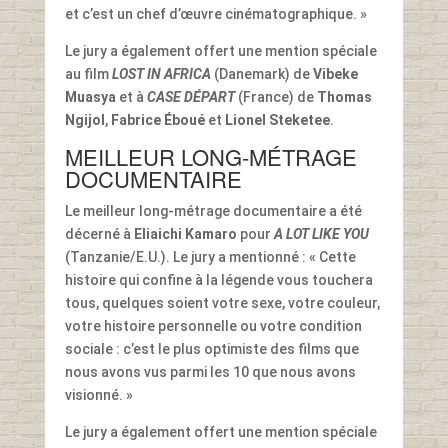
et c’est un chef d’œuvre cinématographique. »
Le jury a également offert une mention spéciale
au film
LOST IN AFRICA
(Danemark) de
Vibeke
Muasya
et à
CASE DÉPART
(France) de
Thomas
Ngijol
,
Fabrice Éboué
et
Lionel Steketee
.
MEILLEUR LONG-MÉTRAGE
DOCUMENTAIRE
Le meilleur long-métrage documentaire a été
décerné à
Eliaichi Kamaro
pour
A LOT LIKE YOU
(Tanzanie/E.U.). Le jury a mentionné : « Cette
histoire qui confine à la légende vous touchera
tous, quelques soient votre sexe, votre couleur,
votre histoire personnelle ou votre condition
sociale : c’est le plus optimiste des films que
nous avons vus parmi les 10 que nous avons
visionné. »
Le jury a également offert une mention spéciale