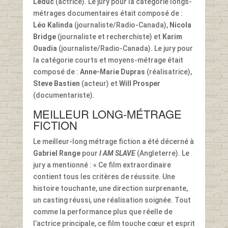
Leduc
(actrice). Le jury pour la catégorie longs-
métrages documentaires était composé de :
Léo Kalinda
(journaliste/Radio-Canada),
Nicola
Bridge
(journaliste et recherchiste) et
Karim
Ouadia
(journaliste/Radio-Canada). Le jury pour
la catégorie courts et moyens-métrage était
composé de :
Anne-Marie Dupras
(réalisatrice),
Steve Bastien
(acteur) et
Will Prosper
(documentariste).
MEILLEUR LONG-MÉTRAGE
FICTION
Le meilleur-long métrage fiction a été décerné à
Gabriel Range
pour
I AM SLAVE
(Angleterre). Le
jury a mentionné : « Ce film extraordinaire
contient tous les critères de réussite. Une
histoire touchante, une direction surprenante,
un casting réussi, une réalisation soignée. Tout
comme la performance plus que réelle de
l’actrice principale, ce film touche cœur et esprit