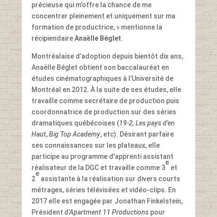
précieuse qui m’offre la chance de me
concentrer pleinement et uniquement sur ma
formation de productrice, » mentionne la
récipiendaire
Anaëlle Béglet
.
Montréalaise d’adoption depuis bientôt dix ans,
Anaëlle Béglet obtient son baccalauréat en
études cinématographiques à l’Université de
Montréal en 2012. À la suite de ses études, elle
travaille comme secrétaire de production puis
coordonnatrice de production sur des séries
dramatiques québécoises (
19-2,
Les pays d’en
Haut
,
Big Top Academy
, etc). Désirant parfaire
ses connaissances sur les plateaux, elle
participe au programme d’apprenti assistant
e
réalisateur de la DGC et travaille comme 3
et
e
2
assistante à la réalisation sur divers courts
métrages, séries télévisées et vidéo-clips. En
2017 elle est engagée par Jonathan Finkelstein,
Président
d’Apartment 11 Productions
pour