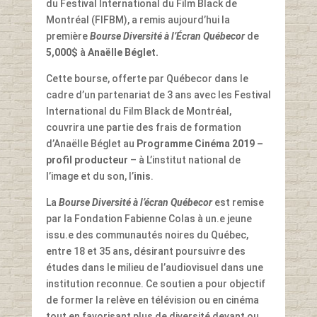
du Festival International du Film Black de
Montréal (FIFBM), a remis aujourd’hui la
première
Bourse Diversité à l’Écran Québecor
de
5,000$
à
Anaëlle Béglet.
Cette bourse, offerte par Québecor dans le
cadre d’un partenariat de 3 ans avec les Festival
International du Film Black de Montréal,
couvrira une partie des frais de formation
d’Anaëlle Béglet au
Programme Cinéma 2019 –
profil producteur
– à L’institut national de
l’image et du son, l’
inis
.
La
Bourse Diversité à l’écran Québecor
est remise
par la Fondation Fabienne Colas à un.e jeune
issu.e des communautés noires du Québec,
entre 18 et 35 ans, désirant poursuivre des
études dans le milieu de l’audiovisuel dans une
institution reconnue. Ce soutien a pour objectif
de former la relève en télévision ou en cinéma
tout en favorisant plus de diversité devant ou