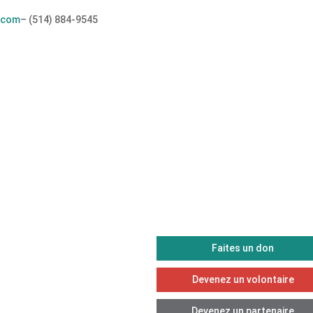
.com
– (514) 884-9545
EETS
IMPLIQUEZ-
VOUS
Faites un don
Devenez un volontaire
Devenez un partenaire