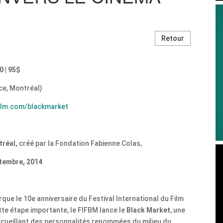
Retour
 | 95$
ce, Montréal)
ilm.com/blackmarket
tréal,
créé par la Fondation Fabienne Colas,
ptembre, 2014
que le 10e anniversaire du Festival International du Film
tte étape importante, le FIFBM lance le
Black Market
, une
accueillant des personnalités renommées du milieu du