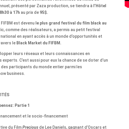
nuel, présenté par Zaza production, se tiendra à
l’Hôtel
8h30 à 17h
au prix de
95$.
le FIFBM est devenu
le plus grand festival du film black au
blic, comme des réalisateurs, a permis au petit festival
ernational en ayant accès à un monde d’opportunités et
travers le
Black Market du FIFBM.
opper leurs réseaux et leurs connaissances en
s experts. C’est aussi pour eux la chance de se doter d’un
 des participants du monde entier parmi les
how business.
VITÉS
 pensez: Partie 1
e financement et le socio-financement
tive du Film
Precious
de Lee Daniels, gagnant d’Oscars et