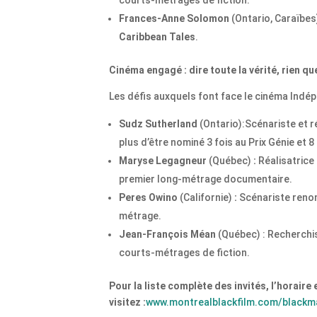
courts-métrages de fiction.
Frances-Anne Solomon
(Ontario, Caraïbes)
Caribbean Tales
.
Cinéma engagé : dire toute la vérité, rien que
Les défis auxquels font face le cinéma Indép
Sudz Sutherland
(Ontario):Scénariste et 
plus d’être nominé 3 fois au Prix Génie et 
Maryse Legagneur
(Québec)
:
Réalisatrice
premier long-métrage documentaire.
Peres Owino
(Californie)
:
Scénariste reno
métrage.
Jean-François Méan
(Québec) : Recherchis
courts-métrages de fiction.
Pour la liste complète des invités, l’horaire
visitez :
www.montrealblackfilm.com/blackm