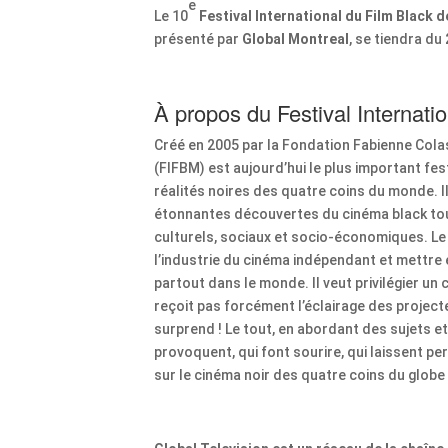
e
Le 10
Festival International du Film Black 
présenté par
Global Montreal
, se tiendra du
À propos du Festival Internat
Créé en 2005 par la Fondation Fabienne Colas
(FIFBM) est aujourd’hui le plus important f
réalités noires des quatre coins du monde. Il v
étonnantes découvertes du cinéma black tou
culturels, sociaux et socio-économiques. Le
l’industrie du cinéma indépendant et mettre e
partout dans le monde. Il veut privilégier un c
reçoit pas forcément l’éclairage des projecteu
surprend ! Le tout, en abordant des sujets et
provoquent, qui font sourire, qui laissent p
sur le cinéma noir des quatre coins du globe