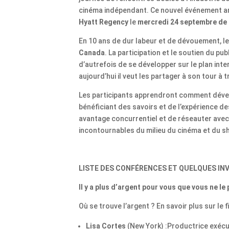
cinéma indépendant. Ce nouvel événement an
Hyatt Regency
le
mercredi 24 septembre de 
En 10 ans de dur labeur et de dévouement, 
Canada
. La participation et le soutien du pu
d’autrefois de se développer sur le plan int
aujourd’hui il veut les partager à son tour à 
Les participants apprendront comment dével
bénéficiant des savoirs et de l’expérience de
avantage concurrentiel et de réseauter avec
incontournables du milieu du cinéma et du s
LISTE DES CONFÉRENCES ET QUELQUES IN
Il y a plus d’argent pour vous que vous ne le
Où se trouve l’argent ? En savoir plus sur l
Lisa Cortes
(New York) :Productrice exécu