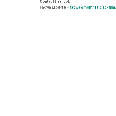
Contact (franco):
Fadwa Lapierre –
fadwa@montrealblackfilm
NOTRE MISSION
TW
Un Festival dynamique, rafraichissant
et audacieux qui vise à favoriser le
développement de l’industrie du
cinéma indépendant et mettre en
valeur plus de films sur les réalités
des Noirs de partout dans le monde.