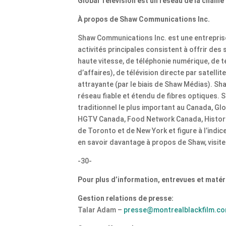
Global Television est un réseau de la chaîn
À propos de Shaw Communications Inc.
Shaw Communications Inc. est une entrepris
activités principales consistent à offrir des 
haute vitesse, de téléphonie numérique, de 
d’affaires), de télévision directe par satelli
attrayante (par le biais de Shaw Médias). Sha
réseau fiable et étendu de fibres optiques. 
traditionnel le plus important au Canada, Gl
HGTV Canada, Food Network Canada, History 
de Toronto et de New York et figure à l’ind
en savoir davantage à propos de Shaw, visite
-30-
Pour plus d’information, entrevues et matér
Gestion relations de presse:
Talar Adam –
presse@montrealblackfilm.c