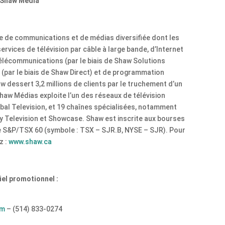
e Shaw Media
e de communications et de médias diversifiée dont les
services de télévision par câble à large bande, d’Internet
télécommunications (par le biais de Shaw Solutions
te (par le biais de Shaw Direct) et de programmation
w dessert 3,2 millions de clients par le truchement d’un
Shaw Médias exploite l’un des réseaux de télévision
obal Television, et 19 chaînes spécialisées, notamment
Television et Showcase. Shaw est inscrite aux bourses
ice S&P/TSX 60 (symbole : TSX – SJR.B, NYSE – SJR). Pour
z :
www.shaw.ca
iel promotionnel :
om
– (514) 833-0274