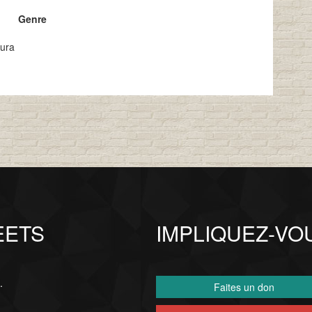
Genre
aura
EETS
IMPLIQUEZ-VO
.
Faites un don