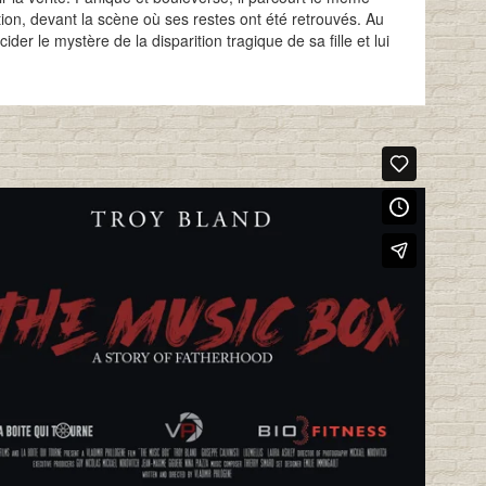
ition, devant la scène où ses restes ont été retrouvés. Au
ider le mystère de la disparition tragique de sa fille et lui