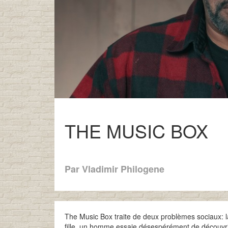
THE MUSIC BOX
Par Vladimir Philogene
The Music Box traite de deux problèmes sociaux: la 
fille, un homme essaie désespérément de découvrir