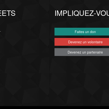
EETS
IMPLIQUEZ-VO
.
Faites un don
Devenez un volontaire
Devenez un partenaire