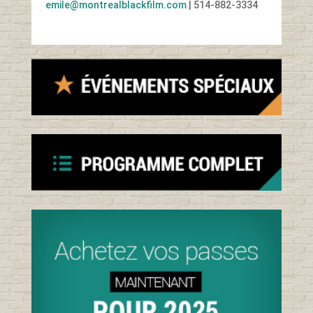
emile@montrealblackfilm.com
| 514-882-3334