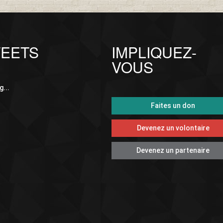
EETS
IMPLIQUEZ-
VOUS
...
Faites un don
Devenez un volontaire
Devenez un partenaire