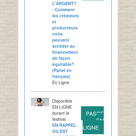
L'ARGENT?
- Comment
les créateurs
et
producteurs
noirs
peuvent
accéder au
financement
de façon
équitable?
(Panel en
français)
En Ligne
Disponible
EN LIGNE
PASSE
durant le
festival
EN
EN RAPPEL:
LIGNE
OU EST