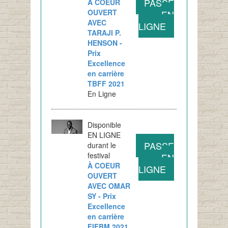
PASSE
À COEUR
OUVERT
EN
AVEC
LIGNE
TARAJI P.
HENSON -
Prix
Excellence
en carrière
TBFF 2021
En Ligne
Disponible
EN LIGNE
PASSE
durant le
festival
EN
À COEUR
LIGNE
OUVERT
AVEC OMAR
SY - Prix
Excellence
en carrière
FIFBM 2021