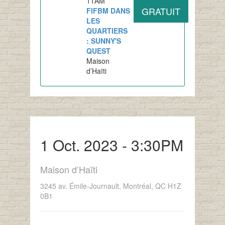
11AM
GRATUIT
FIFBM DANS
LES
QUARTIERS
: SUNNY'S
QUEST
Maison
d’Haïti
1 Oct. 2023 - 3:30PM
Maison d’Haïti
3245 av. Émile-Journault, Montréal, QC H1Z
0B1