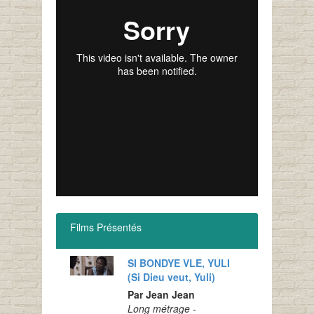
Films Présentés
SI BONDYE VLE, YULI
(Si Dieu veut, Yuli)
Par Jean Jean
Long métrage -