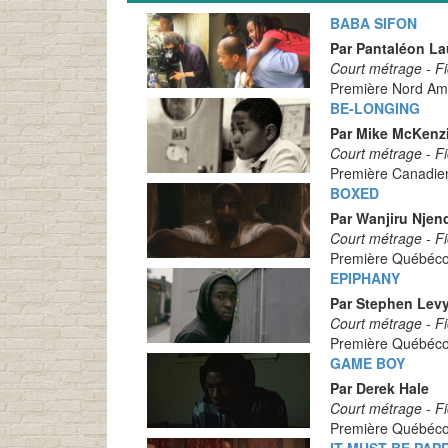
BABA SIFON
Par Pantaléon La
Court métrage - Fi
Première Nord Am
BE-LONGING
Par Mike McKenz
Court métrage - Fi
Première Canadie
BOXED
Par Wanjiru Njen
Court métrage - Fi
Première Québéco
EPIPHANY
Par Stephen Lev
Court métrage - Fi
Première Québéco
GAME BOY
Par Derek Hale
Court métrage - Fi
Première Québéco
IT MUST BE PAP