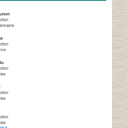
urent
ction
éricaine
ie
ction
nne
du
ction
ise
y
ction
ise
ction
ise
RIKA