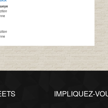
Gueye
ction
nne
ction
nne
EETS
IMPLIQUEZ-VO