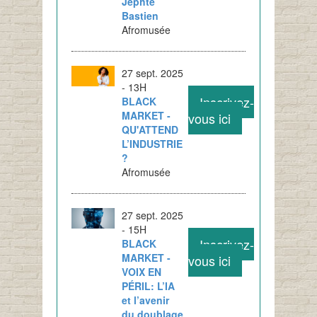
Jephté
Bastien
Afromusée
27 sept. 2025
- 13H
Inscrivez-
BLACK
MARKET -
vous ici
QU'ATTEND
L’INDUSTRIE
?
Afromusée
27 sept. 2025
- 15H
Inscrivez-
BLACK
MARKET -
vous ici
VOIX EN
PÉRIL: L’IA
et l’avenir
du doublage