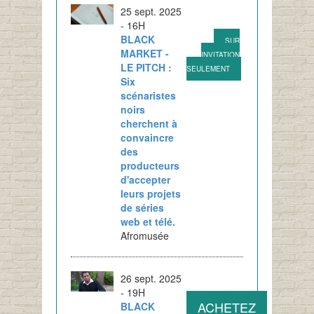
25 sept. 2025
- 16H
BLACK
SUR
MARKET -
INVITATION
LE PITCH :
SEULEMENT
Six
scénaristes
noirs
cherchent à
convaincre
des
producteurs
d'accepter
leurs projets
de séries
web et télé.
Afromusée
26 sept. 2025
- 19H
ACHETEZ
BLACK