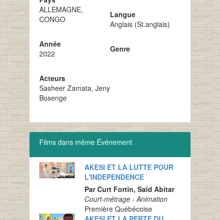
ALLEMAGNE,
Langue
CONGO
Anglais (St.anglais)
Année
Genre
2022
Acteurs
Sasheer Zamata, Jeny
Bosenge
Films dans même Événement
AKESI ET LA LUTTE POUR
L'INDEPENDENCE
Par Curt Fortin, Saïd Abitar
Court-métrage - Animation
Première Québécoise
AKESI ET LA PERTE DU