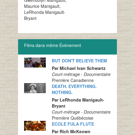
Gwendolyn Manigault,
Maurice Manigault,
LeRhonda Manigault-
Bryant
Films dans même Événement
BUT DON'T BELIEVE THEM
Par Michael Ivan Schwartz
Court-métrage - Documentaire
Première Canadienne
DEATH. EVERYTHING.
NOTHING.
Par LeRhonda Manigault-
Bryant
Court-métrage - Documentaire
Première Québécoise
ECOLE FULA FLUTE
Par Rich McKeown