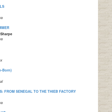
LS
wa
UMMER
-Sharpe
wa
ax
-Born)
a
al
S: FROM SENEGAL TO THE THIEB FACTORY
wa