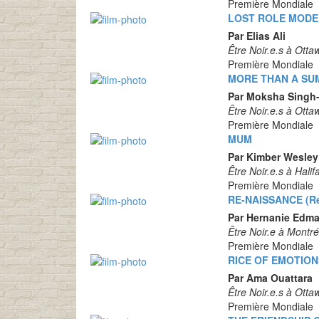
Première Mondiale
LOST ROLE MODE
Par Elias Ali
Être Noir.e.s à Otta
Première Mondiale
MORE THAN A S
Par Moksha Singh
Être Noir.e.s à Otta
Première Mondiale
MUM
Par Kimber Wesley
Être Noir.e.s à Halif
Première Mondiale
RE-NAISSANCE (Re
Par Hernanie Edm
Être Noir.e à Montré
Première Mondiale
RICE OF EMOTION
Par Ama Ouattara
Être Noir.e.s à Otta
Première Mondiale