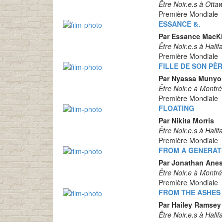
Être Noir.e.s à Otta
Première Mondiale
ESSANCE &.
Par Essance MacK
Être Noir.e.s à Halif
Première Mondiale
FILLE DE SON PÈ
Par Nyassa Muny
Être Noir.e à Montré
Première Mondiale
FLOATING
Par Nikita Morris
Être Noir.e.s à Halif
Première Mondiale
FROM A GENERATIO
Par Jonathan Ane
Être Noir.e à Montré
Première Mondiale
FROM THE ASHES
Par Hailey Ramsey
Être Noir.e.s à Halif