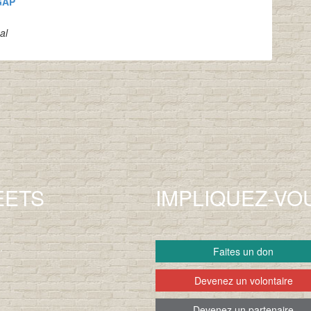
GAP
al
EETS
IMPLIQUEZ-VO
.
Faites un don
Devenez un volontaire
Devenez un partenaire