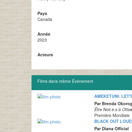
Pays
Canada
Année
2023
Acteurs
Films dans même Événement
AMEKETUNI: LET'
Par Brenda Okoro
Être Noir.e.s à Otta
Première Mondiale
BLACK OUT LOUD -
Par Diana Official