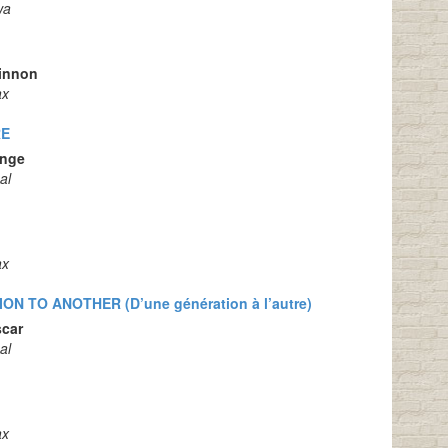
wa
innon
ax
RE
onge
al
ax
N TO ANOTHER (D’une génération à l’autre)
scar
al
ax