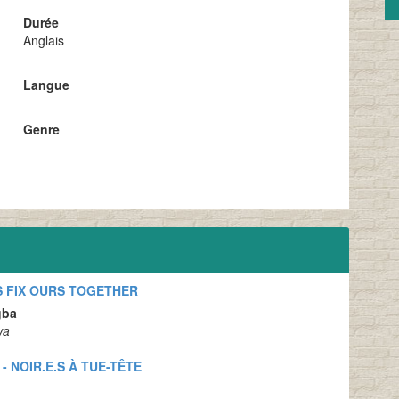
Durée
Anglais
Langue
Genre
S FIX OURS TOGETHER
gba
wa
 NOIR.E.S À TUE-TÊTE