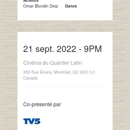
Acteurs
Omar Blondin Diop
Genre
21 sept. 2022 - 9PM
Cinéma du Quartier Latin
350 Rue Émery, Montréal, QC H2X 1J1,
Canada
Co-présenté par