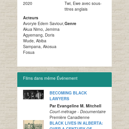
2020
Twi, Ewe avec sous-
titres anglais
Acteurs
Avoryie Edem Saviour,
Genre
Akua Nimo, Jemima
Agyemang, Doris
Wude, Abiba
Sampana, Akosua
Fosua
Films dans même Événement
BECOMING BLACK
LAWYERS
Par Evangeline M. Mitchell
Court-métrage - Documentaire
Première Canadienne
BLACK LIVES IN ALBERTA:
OVER A CENTURY OF