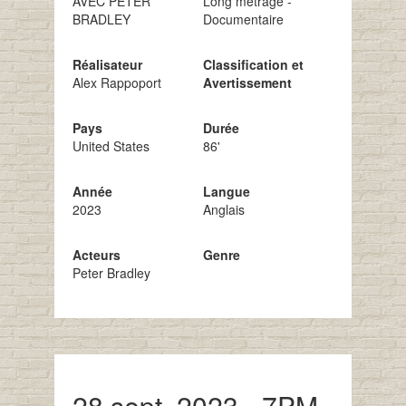
AVEC PETER
Long métrage -
BRADLEY
Documentaire
Réalisateur
Classification et
Alex Rappoport
Avertissement
Pays
Durée
United States
86'
Année
Langue
2023
Anglais
Acteurs
Genre
Peter Bradley
28 sept. 2023 - 7PM